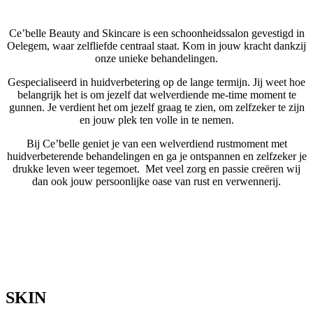
Ce’belle Beauty and Skincare is een schoonheidssalon gevestigd in
Oelegem, waar zelfliefde centraal staat. Kom in jouw kracht dankzij
onze unieke behandelingen.
Gespecialiseerd in huidverbetering op de lange termijn. Jij weet hoe
belangrijk het is om jezelf dat welverdiende me-time moment te
gunnen. Je verdient het om jezelf graag te zien, om zelfzeker te zijn
en jouw plek ten volle in te nemen.
Bij Ce’belle geniet je van een welverdiend rustmoment met
huidverbeterende behandelingen en ga je ontspannen en zelfzeker je
drukke leven weer tegemoet. Met veel zorg en passie creëren wij
dan ook jouw persoonlijke oase van rust en verwennerij.
Maak hier uw afspraak online
GA NAAR ONZE VERNIEUWDE WEBSHOP
SKIN