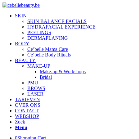
SKIN
SKIN BALANCE FACIALS
HYDRAFACIAL EXPERIENCE
PEELINGS
DERMAPLANING
BODY
Ce’belle Mama Care
Ce’belle Body Rituals
BEAUTY
MAKE-UP
Make-up & Workshops
Bridal
PMU
BROWS
LASER
TARIEVEN
OVER ONS
CONTACT
WEBSHOP
Zoek
Menu
0
Shopping Cart